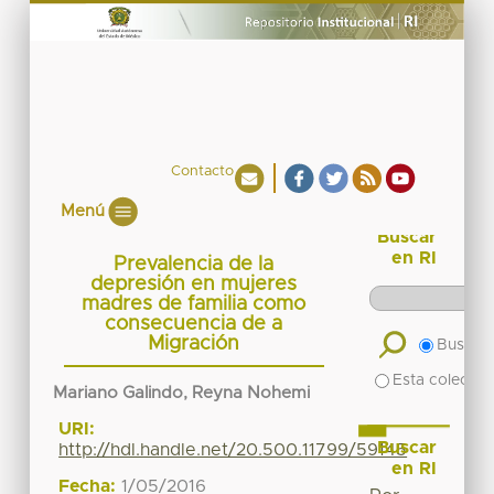
Contacto
Menú
Buscar
en RI
Prevalencia de la
depresión en mujeres
madres de familia como
consecuencia de a
Migración
Buscar 
Esta colecció
Mariano Galindo, Reyna Nohemi
URI:
Buscar
http://hdl.handle.net/20.500.11799/59145
en RI
Fecha:
1/05/2016