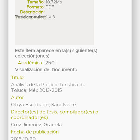
Tamaño:
10.72Mb
Formato:
PDF
Descripción:
Tesis capítulos 1 y 3
Ver documento
Este ítem aparece en la(s) siguiente(s)
colección(ones)
[250]
Académica
Visualización del Documento
Título
Análisis de la Política Turística de
Toluca, Méx 2013-2015
Autor
Olaya Escobedo, Sara Ivette
Director(es) de tesis, compilador(es) o
coordinador(es)
Cruz Jímenez, Graciela
Fecha de publicación
2016-10-30