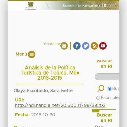
Contacto
Menú
Buscar
en RI
Análisis de la Política
Turística de Toluca, Méx
2013-2015
Buscar 
Olaya Escobedo, Sara Ivette
Esta colecció
URI:
http://hdl.handle.net/20.500.11799/59203
Fecha:
2016-10-30
Buscar
en RI