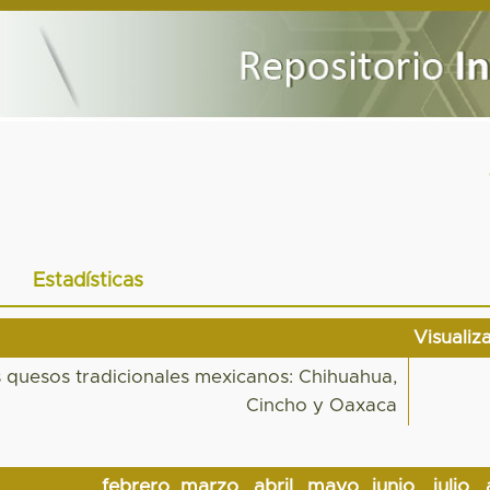
Estadísticas
Visualiz
s quesos tradicionales mexicanos: Chihuahua,
Cincho y Oaxaca
febrero
marzo
abril
mayo
junio
julio