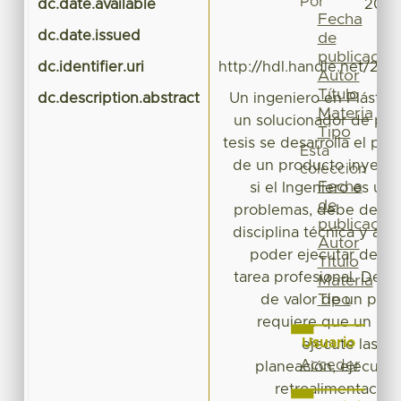
Por
dc.date.available
2016-
Fecha
dc.date.issued
de
publicación
dc.identifier.uri
http://hdl.handle.net/20.
Autor
Título
dc.description.abstract
Un ingeniero en Plástic
Materia
un solucionador de pro
Tipo
tesis se desarrolla el pr
Esta
de un producto inyectad
colección
Fecha
si el Ingeniero es un
de
problemas, debe de co
publicación
disciplina técnica y adm
Autor
poder ejecutar de m
Título
tarea profesional. Desar
Materia
Tipo
de valor de un proc
requiere que un Inge
Usuario
ejecute las si
Acceder
planeación, ejecución
retroalimentación