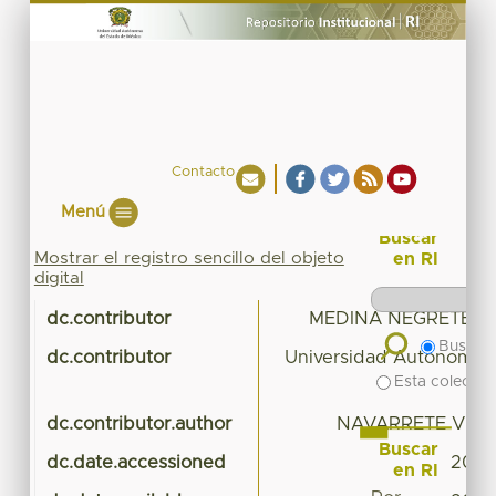
Contacto
Menú
Buscar
Mostrar el registro sencillo del objeto
en RI
digital
dc.contributor
MEDINA NEGRETE,
Buscar 
dc.contributor
Universidad Autónoma d
Esta colecció
Au
dc.contributor.author
NAVARRETE VILLA
Buscar
dc.date.accessioned
2016-
en RI