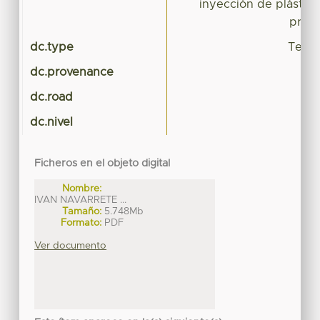
inyección de plástico
probe
dc.type
Tesis
dc.provenance
dc.road
dc.nivel
Ficheros en el objeto digital
Nombre:
IVAN NAVARRETE ...
Tamaño:
5.748Mb
Formato:
PDF
Ver documento