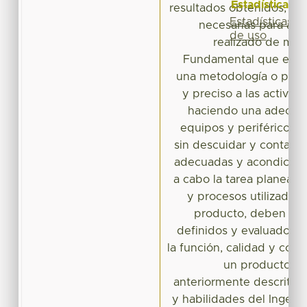
Estadísticas
resultados obtenidos, to
Estadísticas
necesarias para ajus
de uso
realizado de mane
Fundamental que el in
una metodología o proc
y preciso a las activida
haciendo una adecuad
equipos y periféricos qu
sin descuidar y contar c
adecuadas y acondiciona
a cabo la tarea planeada
y procesos utilizados 
producto, deben ser
definidos y evaluados p
la función, calidad y cost
un producto. En
anteriormente descrito, 
y habilidades del Ingenie