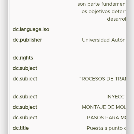
son parte fundamental p
los objetivos determin
desarrollo 
dc.language.iso
dc.publisher
Universidad Autónoma
dc.rights
dc.subject
PU
dc.subject
PROCESOS DE TRANS
dc.subject
INYECCIÓN
dc.subject
MONTAJE DE MOLDE 
dc.subject
PASOS PARA MON
dc.title
Puesta a punto de 