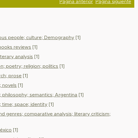
Página anterior
Página siguiente
enous people; culture; Demography
[1]
; books reviews
[1]
literary analysis
[1]
; poetry; religion; politics
[1]
arch; prose
[1]
; novels
[1]
is; philosophy; semantics; Argentina
[1]
; time; space; identity
[1]
nd genres; comparative analysis; literary criticism;
México
[1]