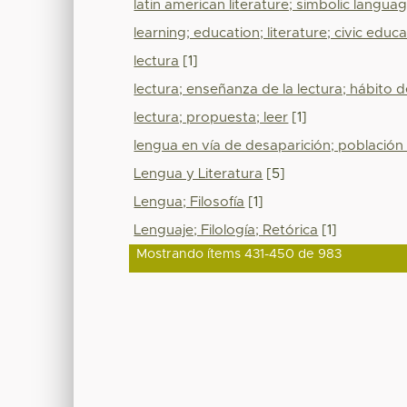
latin american literature; simbolic language
learning; education; literature; civic educ
lectura
[1]
lectura; enseñanza de la lectura; hábito de
lectura; propuesta; leer
[1]
lengua en vía de desaparición; población
Lengua y Literatura
[5]
Lengua; Filosofía
[1]
Lenguaje; Filología; Retórica
[1]
Mostrando ítems 431-450 de 983