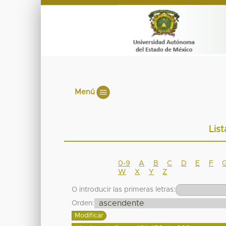
Menú
Lis
0-9
A
B
C
D
E
F
W
X
Y
Z
O introducir las primeras letras:
Orden: