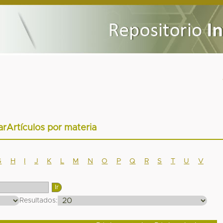
tarArtículos por materia
G
H
I
J
K
L
M
N
O
P
Q
R
S
T
U
V
Resultados: