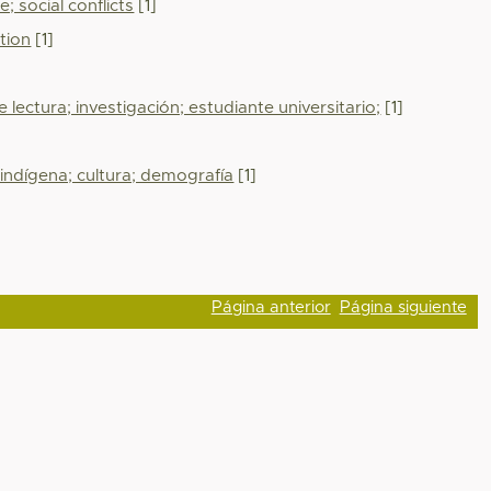
; social conflicts
[1]
ation
[1]
 lectura; investigación; estudiante universitario;
[1]
 indígena; cultura; demografía
[1]
Página anterior
Página siguiente