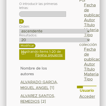
Por
O introducir las primeras
Fecha
letras:
de
publicación
Autor
Título
Orden:
Materia
Tipo
Resultados:
Esta
colección
Fecha
Mostrando ítems 1-20 de
127
de
Página siguiente
publicación
Autor
Nombre de los
Título
Materia
autores
Tipo
ALVARADO GARCIA,
MIGUEL ANGEL
[1]
Usuario
ALVAREZ SANTOS,
Acceder
REMEDIOS
[2]