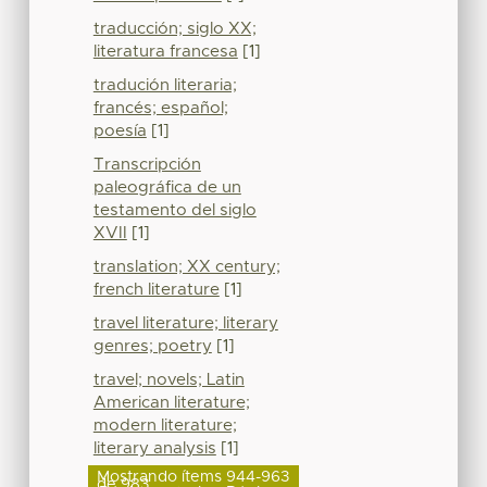
traducción; siglo XX;
literatura francesa
[1]
tradución literaria;
francés; español;
poesía
[1]
Transcripción
paleográfica de un
testamento del siglo
XVII
[1]
translation; XX century;
french literature
[1]
travel literature; literary
genres; poetry
[1]
travel; novels; Latin
American literature;
modern literature;
literary analysis
[1]
Mostrando ítems 944-963
de 983