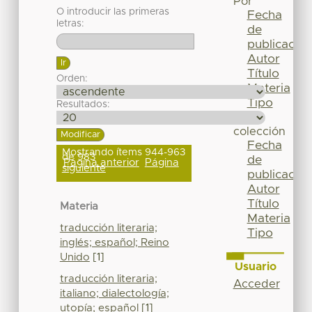
Por
O introducir las primeras
Fecha
letras:
de
publicación
Autor
Título
Orden:
Materia
Tipo
Resultados:
Esta
colección
Fecha
Mostrando ítems 944-963
de 983
de
Página anterior
Página
siguiente
publicación
Autor
Título
Materia
Materia
traducción literaria;
Tipo
inglés; español; Reino
Unido
[1]
Usuario
traducción literaria;
Acceder
italiano; dialectología;
utopía; español
[1]