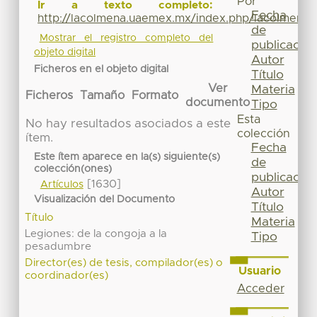
Por
Ir a texto completo:
Fecha
http://lacolmena.uaemex.mx/index.php/lacolmena/
de
Mostrar el registro completo del
publicación
objeto digital
Autor
Ficheros en el objeto digital
Título
Ver
Materia
Ficheros
Tamaño
Formato
documento
Tipo
Esta
No hay resultados asociados a este
colección
ítem.
Fecha
Este ítem aparece en la(s) siguiente(s)
de
colección(ones)
publicación
[1630]
Artículos
Autor
Visualización del Documento
Título
Título
Materia
Legiones: de la congoja a la
Tipo
pesadumbre
Director(es) de tesis, compilador(es) o
Usuario
coordinador(es)
Acceder