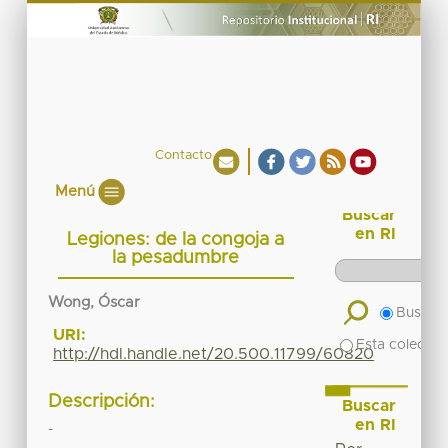
Contacto
Menú
Buscar
en RI
Legiones: de la congoja a
la pesadumbre
Wong, Óscar
Buscar 
URI:
Esta colecció
http://hdl.handle.net/20.500.11799/60820
Descripción:
Buscar
en RI
-