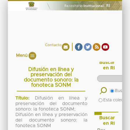
Contacto
Menú
Buscar
en RI
Difusión en línea y
preservación del
documento sonoro: la
fonoteca SONM
Buscar 
Título:
Difusión en línea y
Esta colecció
preservación del documento
sonoro: la fonoteca SONM;
Difusión en línea y preservación
Buscar
del documento sonoro: la
en RI
fonoteca SONM