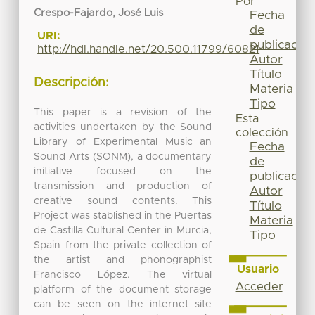
Por
Crespo-Fajardo, José Luis
Fecha
de
URI:
publicación
http://hdl.handle.net/20.500.11799/60821
Autor
Título
Descripción:
Materia
Tipo
This paper is a revision of the
Esta
activities undertaken by the Sound
colección
Library of Experimental Music an
Fecha
Sound Arts (SONM), a documentary
de
initiative focused on the
publicación
transmission and production of
Autor
creative sound contents. This
Título
Project was stablished in the Puertas
Materia
de Castilla Cultural Center in Murcia,
Tipo
Spain from the private collection of
the artist and phonographist
Usuario
Francisco López. The virtual
Acceder
platform of the document storage
can be seen on the internet site