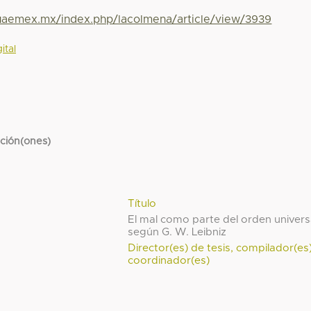
.uaemex.mx/index.php/lacolmena/article/view/3939
ital
cción(ones)
Título
El mal como parte del orden univers
según G. W. Leibniz
Director(es) de tesis, compilador(es
coordinador(es)