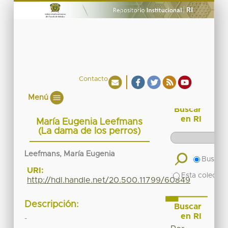
Contacto
Menú
Buscar
en RI
María Eugenia Leefmans
(La dama de los perros)
Leefmans, María Eugenia
Buscar 
URI:
Esta colecció
http://hdl.handle.net/20.500.11799/60849
Descripción:
Buscar
en RI
-