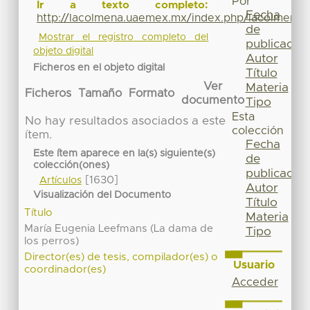
Por
Ir a texto completo:
Fecha
http://lacolmena.uaemex.mx/index.php/lacolmena/
de
Mostrar el registro completo del
publicación
objeto digital
Autor
Ficheros en el objeto digital
Título
Ver
Materia
Ficheros
Tamaño
Formato
documento
Tipo
Esta
No hay resultados asociados a este
colección
ítem.
Fecha
Este ítem aparece en la(s) siguiente(s)
de
colección(ones)
publicación
[1630]
Artículos
Autor
Visualización del Documento
Título
Título
Materia
María Eugenia Leefmans (La dama de
Tipo
los perros)
Director(es) de tesis, compilador(es) o
Usuario
coordinador(es)
Acceder