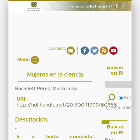
Contacto
Menú
Buscar
en RI
Mujeres en la ciencia
Bacarlett Pérez, María Luisa
Buscar 
URI:
http://hdl.handle.net/20.500.11799/60856
Esta colecció
Descripción:
Buscar
-
en RI
Ir a texto completo: