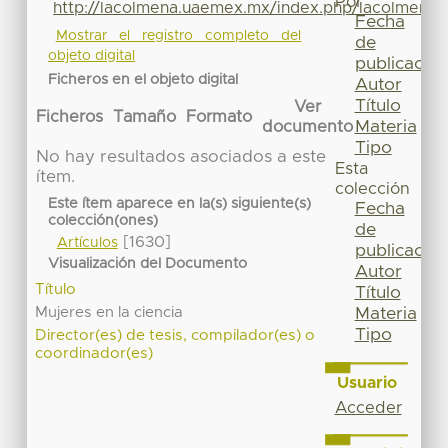
Por
http://lacolmena.uaemex.mx/index.php/lacolmena/
Fecha
Mostrar el registro completo del
de
objeto digital
publicación
Ficheros en el objeto digital
Autor
Título
Ver
Ficheros
Tamaño
Formato
Materia
documento
Tipo
No hay resultados asociados a este
Esta
ítem.
colección
Este ítem aparece en la(s) siguiente(s)
Fecha
colección(ones)
de
[1630]
Artículos
publicación
Visualización del Documento
Autor
Título
Título
Mujeres en la ciencia
Materia
Tipo
Director(es) de tesis, compilador(es) o
coordinador(es)
Usuario
Acceder