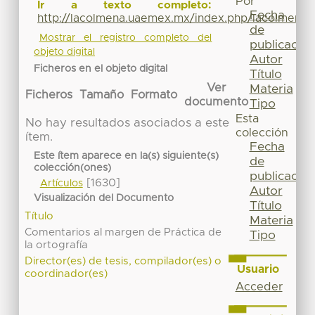
Por
Ir a texto completo:
Fecha
http://lacolmena.uaemex.mx/index.php/lacolmena/
de
Mostrar el registro completo del
publicación
objeto digital
Autor
Ficheros en el objeto digital
Título
Ver
Materia
Ficheros
Tamaño
Formato
documento
Tipo
Esta
No hay resultados asociados a este
colección
ítem.
Fecha
Este ítem aparece en la(s) siguiente(s)
de
colección(ones)
publicación
[1630]
Artículos
Autor
Visualización del Documento
Título
Título
Materia
Comentarios al margen de Práctica de
Tipo
la ortografía
Director(es) de tesis, compilador(es) o
Usuario
coordinador(es)
Acceder