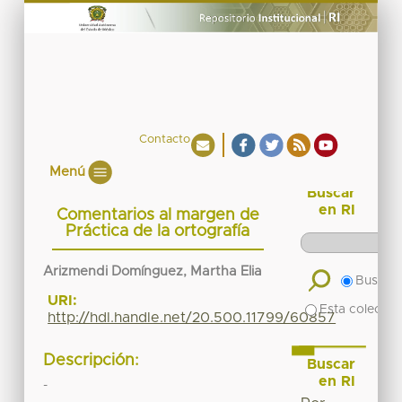
Contacto
Menú
Buscar
en RI
Comentarios al margen de
Práctica de la ortografía
Arizmendi Domínguez, Martha Elia
Buscar 
URI:
Esta colecció
http://hdl.handle.net/20.500.11799/60857
Descripción:
Buscar
en RI
-