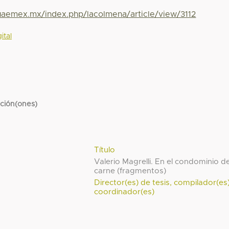
.uaemex.mx/index.php/lacolmena/article/view/3112
ital
cción(ones)
Título
Valerio Magrelli. En el condominio d
carne (fragmentos)
Director(es) de tesis, compilador(es
coordinador(es)