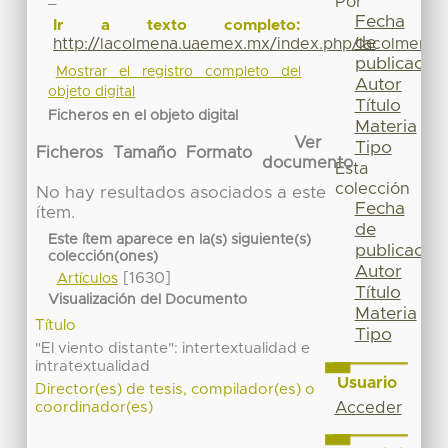
Por
Fecha
Ir a texto completo:
de
http://lacolmena.uaemex.mx/index.php/lacolmena/
publicación
Mostrar el registro completo del
Autor
objeto digital
Título
Ficheros en el objeto digital
Materia
Ver
Tipo
Ficheros
Tamaño
Formato
documento
Esta
colección
No hay resultados asociados a este
Fecha
ítem.
de
Este ítem aparece en la(s) siguiente(s)
publicación
colección(ones)
Autor
[1630]
Artículos
Título
Visualización del Documento
Materia
Título
Tipo
"El viento distante": intertextualidad e
intratextualidad
Usuario
Director(es) de tesis, compilador(es) o
Acceder
coordinador(es)