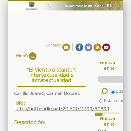
Contacto
Menú
Buscar
en RI
"El viento distante":
intertextualidad e
intratextualidad
Buscar 
Carrillo Juárez, Carmen Dolores
Esta colecció
URI:
http://hdl.handle.net/20.500.11799/60899
Buscar
Descripción:
en RI
_