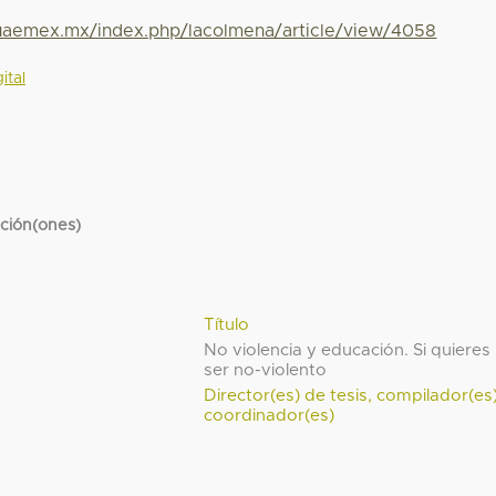
.uaemex.mx/index.php/lacolmena/article/view/4058
ital
cción(ones)
Título
No violencia y educación. Si quieres
ser no-violento
Director(es) de tesis, compilador(es
coordinador(es)