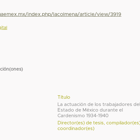
.uaemex.mx/index.php/lacolmena/article/view/3919
ital
cción(ones)
Título
La actuación de los trabajadores de
Estado de México durante el
Cardenismo 1934-1940
Director(es) de tesis, compilador(es
coordinador(es)