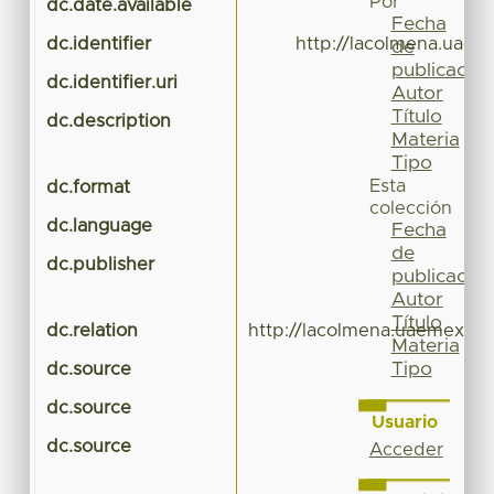
Por
dc.date.available
Fecha
dc.identifier
http://lacolmena.uaem
de
publicación
dc.identifier.uri
Autor
Título
dc.description
Materia
Tipo
Esta
dc.format
colección
dc.language
Fecha
de
dc.publisher
publicación
Autor
Título
dc.relation
http://lacolmena.uaemex.mx
Materia
Tipo
dc.source
dc.source
Usuario
dc.source
Acceder