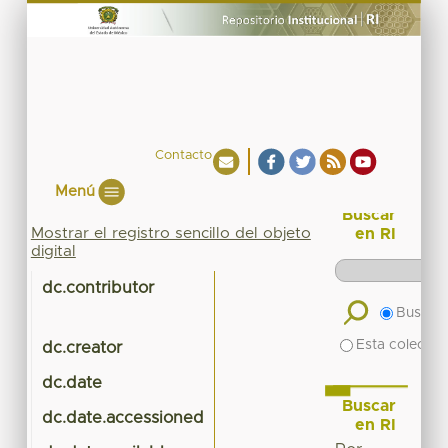
Contacto
Menú
Buscar
Mostrar el registro sencillo del objeto
en RI
digital
dc.contributor
Buscar 
Esta colecció
dc.creator
dc.date
Buscar
dc.date.accessioned
en RI