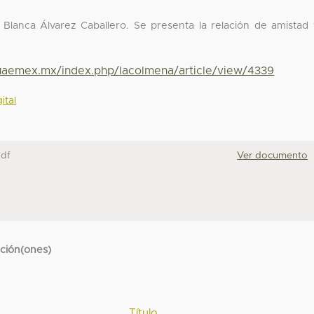
r Blanca Álvarez Caballero. Se presenta la relación de amistad
.uaemex.mx/index.php/lacolmena/article/view/4339
ital
pdf
Ver documento
cción(ones)
Título