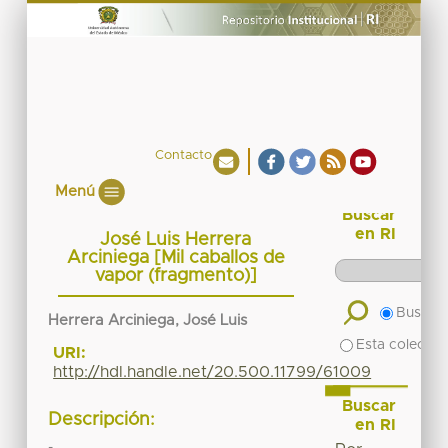
Contacto
Menú
Buscar
en RI
José Luis Herrera
Arciniega [Mil caballos de
vapor (fragmento)]
Buscar 
Herrera Arciniega, José Luis
Esta colecció
URI:
http://hdl.handle.net/20.500.11799/61009
Buscar
Descripción:
en RI
-