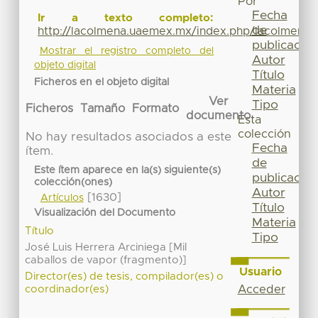
Por
Fecha
Ir a texto completo:
de
http://lacolmena.uaemex.mx/index.php/lacolmena/a
publicación
Mostrar el registro completo del
Autor
objeto digital
Título
Ficheros en el objeto digital
Materia
Ver
Tipo
Ficheros
Tamaño
Formato
documento
Esta
colección
No hay resultados asociados a este
Fecha
ítem.
de
Este ítem aparece en la(s) siguiente(s)
publicación
colección(ones)
Autor
[1630]
Artículos
Título
Visualización del Documento
Materia
Título
Tipo
José Luis Herrera Arciniega [Mil
caballos de vapor (fragmento)]
Usuario
Director(es) de tesis, compilador(es) o
Acceder
coordinador(es)