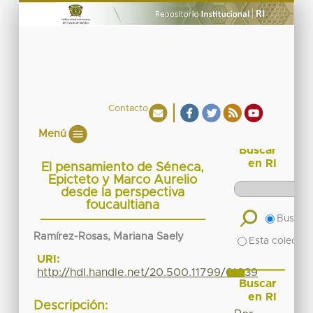
Contacto
Menú
Buscar
en RI
El pensamiento de Séneca,
Epicteto y Marco Aurelio
desde la perspectiva
foucaultiana
Buscar 
Ramírez-Rosas, Mariana Saely
Esta colecció
URI:
http://hdl.handle.net/20.500.11799/61039
Buscar
en RI
Descripción: