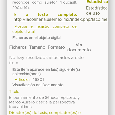
Estadísticas
reconoce como sujeto” (Foucault,
2004: 19).
Estadísticas
de uso
Ir a texto completo:
http://lacolmena.uaemex.mx/index.php/lacolmena/a
Mostrar el registro completo del
objeto digital
Ficheros en el objeto digital
Ver
Ficheros
Tamaño
Formato
documento
No hay resultados asociados a este
ítem.
Este ítem aparece en la(s) siguiente(s)
colección(ones)
[1630]
Artículos
Visualización del Documento
Título
El pensamiento de Séneca, Epicteto y
Marco Aurelio desde la perspectiva
foucaultiana
Director(es) de tesis, compilador(es) o