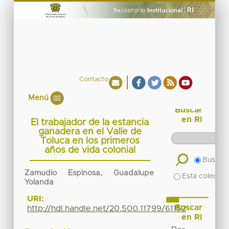
Contacto
Menú
Buscar
en RI
El trabajador de la estancia
ganadera en el Valle de
Toluca en los primeros
años de vida colonial
Buscar 
Zamudio Espinosa, Guadalupe
Esta colecció
Yolanda
URI:
Buscar
http://hdl.handle.net/20.500.11799/61152
en RI