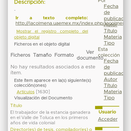
Por
Descripción:
Fecha
-
de
Ir a texto completo:
publicación
http://lacolmena.uaemex.mx/index.php/lacolmena/a
Autor
Título
Mostrar el registro completo del
Materia
objeto digital
Tipo
Ficheros en el objeto digital
Esta
Ver
Ficheros
Tamaño
Formato
colección
documento
Fecha
No hay resultados asociados a este
de
ítem.
publicación
Autor
Este ítem aparece en la(s) siguiente(s)
Título
colección(ones)
Materia
[1630]
Artículos
Tipo
Visualización del Documento
Título
Usuario
El trabajador de la estancia ganadera
en el Valle de Toluca en los primeros
Acceder
años de vida colonial
Director(es) de tesis, compilador(es) o