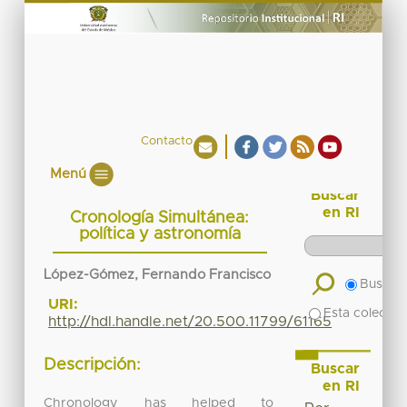
Contacto
Menú
Buscar
en RI
Cronología Simultánea:
política y astronomía
López-Gómez, Fernando Francisco
Buscar 
URI:
Esta colecció
http://hdl.handle.net/20.500.11799/61165
Descripción:
Buscar
en RI
Chronology has helped to