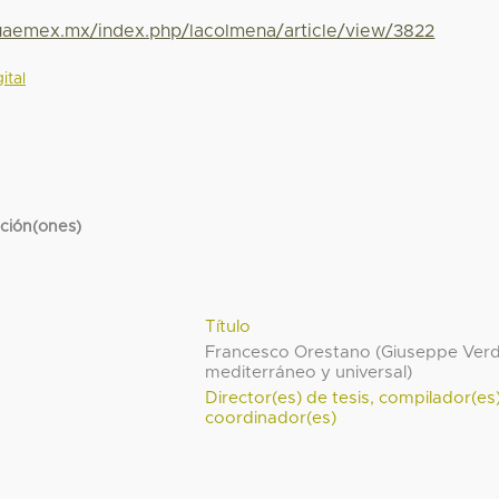
.uaemex.mx/index.php/lacolmena/article/view/3822
ital
cción(ones)
Título
Francesco Orestano (Giuseppe Verd
mediterráneo y universal)
Director(es) de tesis, compilador(es
coordinador(es)