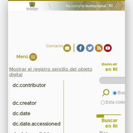
Contacto
Menú
Buscar
Mostrar el registro sencillo del objeto
en RI
digital
dc.contributor
Buscar 
Esta colecció
dc.creator
dc.date
Buscar
dc.date.accessioned
en RI