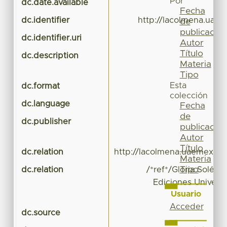
Por
dc.date.available
Fecha
dc.identifier
http://lacolmena.uae
de
publicación
dc.identifier.uri
Autor
Título
dc.description
Materia
Tipo
Esta
dc.format
colección
dc.language
Fecha
de
dc.publisher
publicación
Autor
Título
dc.relation
http://lacolmena.uaemex.mx
Materia
Tipo
dc.relation
/*ref*/Gloria Solé R
Ediciones Univers
Usuario
Acceder
dc.source