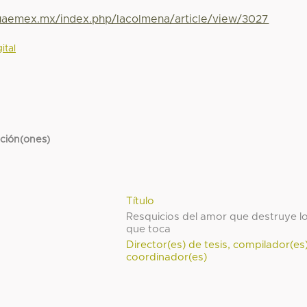
.uaemex.mx/index.php/lacolmena/article/view/3027
ital
cción(ones)
Título
Resquicios del amor que destruye l
que toca
Director(es) de tesis, compilador(es
coordinador(es)