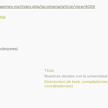
.uaemex.mx/index.php/lacolmena/article/view/4059
ital
cción(ones)
Título
Nuestras deudas con la universidad
Director(es) de tesis, compilador(es
coordinador(es)