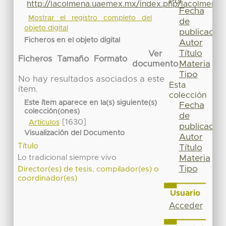
Por
http://lacolmena.uaemex.mx/index.php/lacolmena/a
Fecha
Mostrar el registro completo del
de
objeto digital
publicación
Ficheros en el objeto digital
Autor
Título
Ver
Ficheros
Tamaño
Formato
Materia
documento
Tipo
No hay resultados asociados a este
Esta
ítem.
colección
Este ítem aparece en la(s) siguiente(s)
Fecha
colección(ones)
de
[1630]
Artículos
publicación
Visualización del Documento
Autor
Título
Título
Lo tradicional siempre vivo
Materia
Tipo
Director(es) de tesis, compilador(es) o
coordinador(es)
Usuario
Acceder