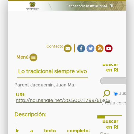
Contacto
Menú
Buscar
en RI
Lo tradicional siempre vivo
Parent Jacquemin, Juan Ma.
Buscar 
URI:
http://hdl.handle.net/20.500.11799/61306
Esta colecció
Descripción:
Buscar
-
en RI
Ir a texto completo: