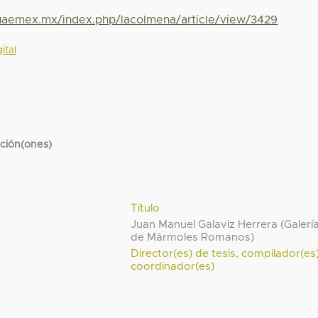
.uaemex.mx/index.php/lacolmena/article/view/3429
ital
cción(ones)
Título
Juan Manuel Galaviz Herrera (Galerí
de Mármoles Romanos)
Director(es) de tesis, compilador(es
coordinador(es)