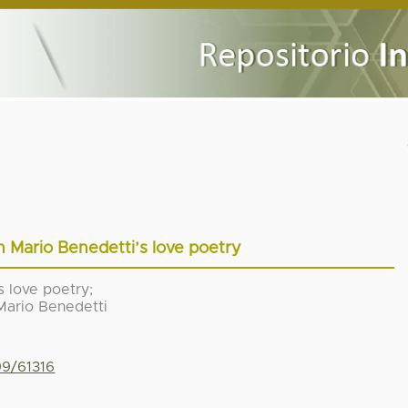
n Mario Benedetti’s love poetry
s love poetry;
Mario Benedetti
99/61316