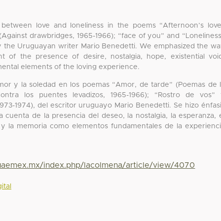
p between love and loneliness in the poems “Afternoon’s lov
(Against drawbridges, 1965-1966); “face of you” and “Lonelines
by the Uruguayan writer Mario Benedetti. We emphasized the w
t of the presence of desire, nostalgia, hope, existential voi
ntal elements of the loving experience.
l amor y la soledad en los poemas “Amor, de tarde” (Poemas de 
Contra los puentes levadizos, 1965-1966); “Rostro de vos”
73-1974), del escritor uruguayo Mario Benedetti. Se hizo énfas
 cuenta de la presencia del deseo, la nostalgia, la esperanza, 
tura y la memoria como elementos fundamentales de la experienc
.uaemex.mx/index.php/lacolmena/article/view/4070
ital