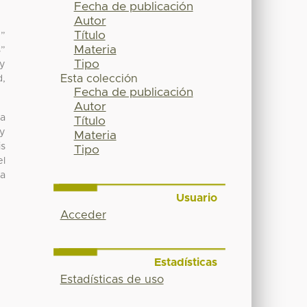
Fecha de publicación
Autor
Título
e”
Materia
s”
Tipo
ay
Esta colección
d,
Fecha de publicación
Autor
la
Título
 y
Materia
is
Tipo
el
ia
Usuario
Acceder
Estadísticas
Estadísticas de uso