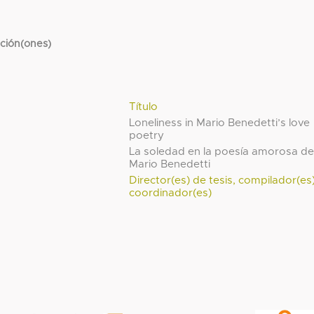
cción(ones)
Título
Loneliness in Mario Benedetti’s love
poetry
La soledad en la poesía amorosa d
Mario Benedetti
Director(es) de tesis, compilador(es
coordinador(es)