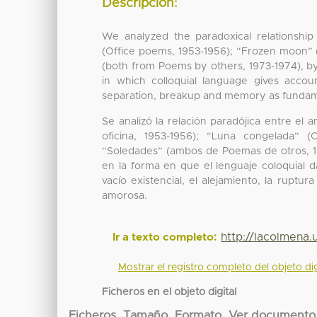
Descripción:
We analyzed the paradoxical relationshi
(Office poems, 1953-1956); “Frozen moon” 
(both from Poems by others, 1973-1974), 
in which colloquial language gives accoun
separation, breakup and memory as fundame
Se analizó la relación paradójica entre e
oficina, 1953-1956); “Luna congelada” (
“Soledades” (ambos de Poemas de otros, 19
en la forma en que el lenguaje coloquial da
vacío existencial, el alejamiento, la rup
amorosa.
http://lacolmena
Ir a texto completo:
Mostrar el registro completo del objeto dig
Ficheros en el objeto digital
Ficheros
Tamaño
Formato
Ver documento