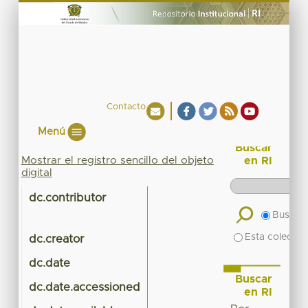
Contacto
Menú
Buscar
Mostrar el registro sencillo del objeto
en RI
digital
dc.contributor
Buscar 
Esta colecció
dc.creator
dc.date
Buscar
dc.date.accessioned
en RI