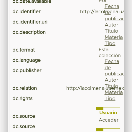
Por
dc.date.available
Fecha
dc.identifier
http://lacolmena.uae
de
publicación
dc.identifier.uri
Autor
Título
dc.description
Materia
Tipo
Esta
dc.format
colección
dc.language
Fecha
de
dc.publisher
publicación
Autor
Título
dc.relation
http://lacolmena.uaemex.mx
Materia
Tipo
dc.rights
Usuario
dc.source
Acceder
dc.source