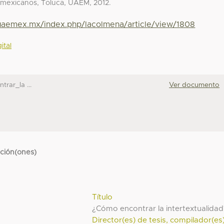
es mexicanos, Toluca, UAEM, 2012.
.uaemex.mx/index.php/lacolmena/article/view/1808
ital
rar_la ...
Ver documento
cción(ones)
Título
¿Cómo encontrar la intertextualidad
Director(es) de tesis, compilador(es