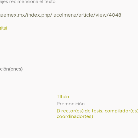
ajes redimensiona el texto.
.uaemex.mx/index.php/lacolmena/article/view/4048
ital
cción(ones)
Título
Premonición
Director(es) de tesis, compilador(es
coordinador(es)