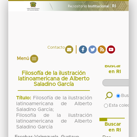
Contacto
Menú
Buscar
en RI
Filosofía de la ilustración
latinoamericana de Alberto
Saladino García
Buscar 
Título:
Filosofía de la ilustración
latinoamericana de Alberto
Esta colecció
Saladino García;
Filosofía de la ilustración
latinoamericana de Alberto
Buscar
Saladino García
en RI