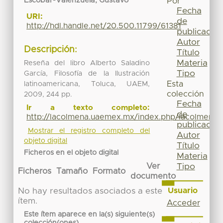
Escobar-Valenzuela, Gustavo
Por
Fecha
URI:
de
http://hdl.handle.net/20.500.11799/61381
publicación
Autor
Descripción:
Título
Materia
Reseña del libro Alberto Saladino
Tipo
García, Filosofía de la Ilustración
Esta
latinoamericana, Toluca, UAEM,
colección
2009, 244 pp.
Fecha
Ir a texto completo:
de
http://lacolmena.uaemex.mx/index.php/lacolmena/
publicación
Mostrar el registro completo del
Autor
objeto digital
Título
Ficheros en el objeto digital
Materia
Ver
Tipo
Ficheros
Tamaño
Formato
documento
Usuario
No hay resultados asociados a este
ítem.
Acceder
Este ítem aparece en la(s) siguiente(s)
colección(ones)