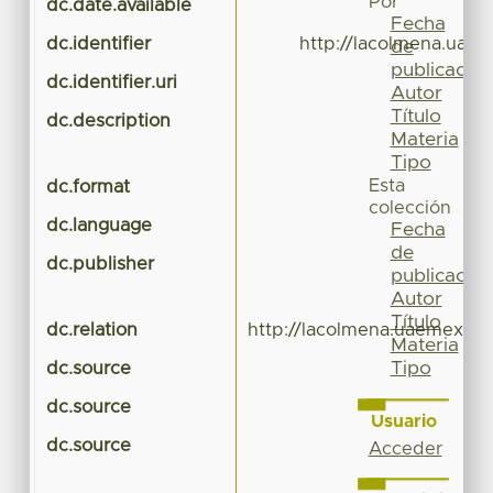
Por
dc.date.available
Fecha
dc.identifier
http://lacolmena.uae
de
publicación
dc.identifier.uri
Autor
Título
dc.description
Materia
Tipo
Esta
dc.format
colección
dc.language
Fecha
de
dc.publisher
publicación
Autor
Título
dc.relation
http://lacolmena.uaemex.mx
Materia
Tipo
dc.source
dc.source
Usuario
dc.source
Acceder