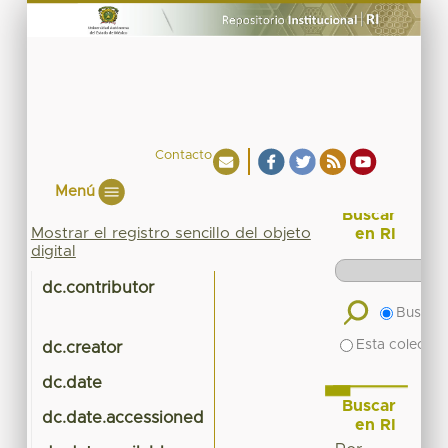
Contacto
Menú
Buscar
Mostrar el registro sencillo del objeto
en RI
digital
dc.contributor
Buscar 
Esta colecció
dc.creator
dc.date
Buscar
dc.date.accessioned
en RI