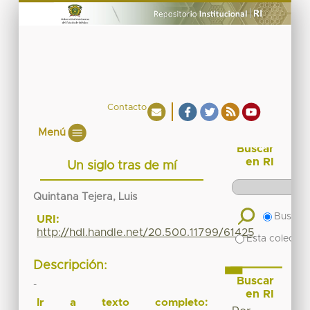
Contacto
Menú
Buscar
en RI
Un siglo tras de mí
Quintana Tejera, Luis
Buscar 
URI:
http://hdl.handle.net/20.500.11799/61425
Esta colecció
Descripción:
Buscar
-
en RI
Ir a texto completo: