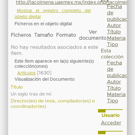
Por
http://lacolmena.uaemex.mx/index.php/lacolmena/
Fecha
Mostrar el registro completo del
de
objeto digital
publicación
Ficheros en el objeto digital
Autor
Título
Ver
Ficheros
Tamaño
Formato
Materia
documento
Tipo
No hay resultados asociados a este
Esta
ítem.
colección
Este ítem aparece en la(s) siguiente(s)
Fecha
colección(ones)
de
[1630]
Artículos
publicación
Visualización del Documento
Autor
Título
Título
Un siglo tras de mí
Materia
Tipo
Director(es) de tesis, compilador(es) o
coordinador(es)
Usuario
Acceder