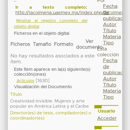
Por
Fecha
Ir a texto completo:
de
http://lacolmena.uaemex.mx/index.php/lacolmena/a
publicación
Mostrar el registro completo del
Autor
objeto digital
Título
Ficheros en el objeto digital
Materia
Ver
Tipo
Ficheros
Tamaño
Formato
documento
Esta
colección
No hay resultados asociados a este
Fecha
ítem.
de
Este ítem aparece en la(s) siguiente(s)
publicación
colección(ones)
Autor
[1630]
Artículos
Título
Visualización del Documento
Materia
Título
Tipo
Creatividad invisible. Mujeres y arte
popular en América Latina y el Caribe
Usuario
Director(es) de tesis, compilador(es) o
Acceder
coordinador(es)