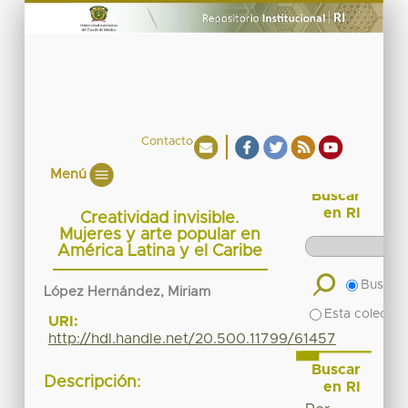
Contacto
Menú
Buscar
en RI
Creatividad invisible.
Mujeres y arte popular en
América Latina y el Caribe
Buscar 
López Hernández, Miriam
Esta colecció
URI:
http://hdl.handle.net/20.500.11799/61457
Buscar
Descripción:
en RI
_