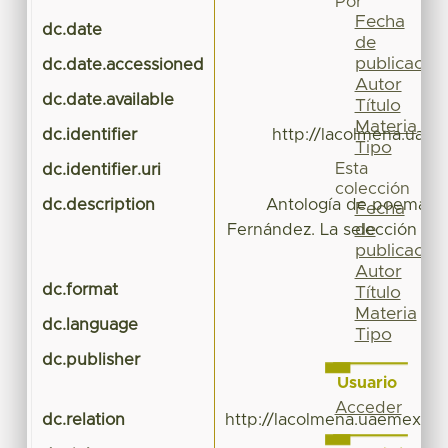
Por
Fecha
dc.date
de
publicación
dc.date.accessioned
Autor
dc.date.available
Título
Materia
dc.identifier
http://lacolmena.uae
Tipo
Esta
dc.identifier.uri
colección
dc.description
Antología de poemas tr
Fecha
de
Fernández. La selección y u
publicación
el
Autor
dc.format
Título
Materia
dc.language
Tipo
dc.publisher
Usuario
Acceder
dc.relation
http://lacolmena.uaemex.mx