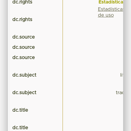
Estadísticas
dc.rights
Estadísticas
de uso
dc.rights
dc.source
dc.source
dc.source
dc.subject
liter
dc.subject
traduc
dc.title
C
dc.title
C