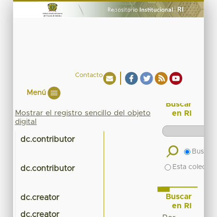
Contacto
Menú
Buscar
Mostrar el registro sencillo del objeto
en RI
digital
dc.contributor
Buscar 
Esta colecció
dc.contributor
Buscar
dc.creator
en RI
dc.creator