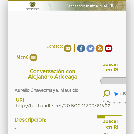
Contacto
Menú
Buscar
en RI
Conversación con
Alejandro Ariceaga
Aurelio Chavezmaya, Mauricio
Buscar 
URI:
Esta colecció
http://hdl.handle.net/20.500.11799/61502
Descripción:
Buscar
en RI
-