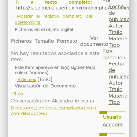
Por
Ir a texto completo:
Fecha
http://lacolmena.uaemex.mx/index.php/lacolmena/a
de
Mostrar el registro completo del
publicación
objeto digital
Autor
Ficheros en el objeto digital
Título
Ver
Materia
Ficheros
Tamaño
Formato
documento
Tipo
Esta
No hay resultados asociados a este
colección
ítem.
Fecha
Este ítem aparece en la(s) siguiente(s)
de
colección(ones)
publicación
[1630]
Artículos
Autor
Visualización del Documento
Título
Título
Materia
Conversación con Alejandro Ariceaga
Tipo
Director(es) de tesis, compilador(es) o
coordinador(es)
Usuario
Acceder