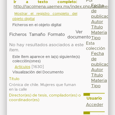
Por
Ir a texto completo:
Fecha
http://lacolmena.uaemex.mx/index.php/lacolmena/
de
Mostrar el registro completo del
publicación
objeto digital
Autor
Ficheros en el objeto digital
Título
Ver
Materia
Ficheros
Tamaño
Formato
documento
Tipo
Esta
No hay resultados asociados a este
colección
ítem.
Fecha
Este ítem aparece en la(s) siguiente(s)
de
colección(ones)
publicación
[1630]
Artículos
Autor
Visualización del Documento
Título
Título
Materia
Crónica de chile. Mujeres que fuman
Tipo
en la calle
Director(es) de tesis, compilador(es) o
Usuario
coordinador(es)
Acceder