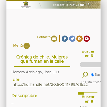
Contacto
Menú
Buscar
en RI
Crónica de chile. Mujeres
que fuman en la calle
Herrera Arciniega, José Luis
Buscar 
URI:
Esta colecció
http://hdl.handle.net/20.500.11799/61522
Descripción:
Buscar
en RI
_