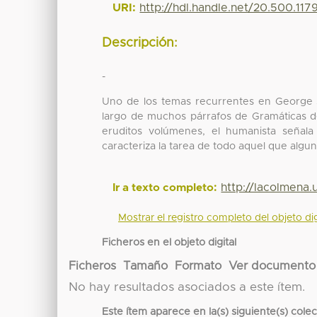
URI:
http://hdl.handle.net/20.500.11
Descripción:
-
Uno de los temas recurrentes en George St
largo de muchos párrafos de Gramáticas d
eruditos volúmenes, el humanista señal
caracteriza la tarea de todo aquel que alguna
http://lacolmena
Ir a texto completo:
Mostrar el registro completo del objeto dig
Ficheros en el objeto digital
Ficheros
Tamaño
Formato
Ver documento
No hay resultados asociados a este ítem.
Este ítem aparece en la(s) siguiente(s) cole