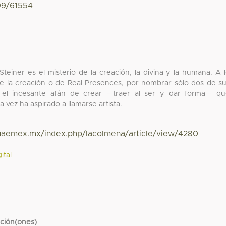
799/61554
einer es el misterio de la creación, la divina y la humana. A 
e la creación o de Real Presences, por nombrar sólo dos de s
a el incesante afán de crear —traer al ser y dar forma— q
 vez ha aspirado a llamarse artista.
.uaemex.mx/index.php/lacolmena/article/view/4280
ital
cción(ones)