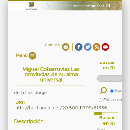
Contacto
Menú
Buscar
en RI
Miguel Cobarruvias Las
provincias de su alma
universal
Buscar 
de la Luz, Jorge
Esta colecció
URI:
http://hdl.handle.net/20.500.11799/61556
Buscar
Descripción:
en RI
-