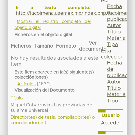
Por
Fecha
Ir a texto completo:
de
http://lacolmena.uaemex.mx/index.php/lacolmena/a
publicación
Mostrar el registro completo del
Autor
objeto digital
Título
Ficheros en el objeto digital
Materia
Ver
Tipo
Ficheros
Tamaño
Formato
documento
Esta
colección
No hay resultados asociados a este
Fecha
ítem.
de
Este ítem aparece en la(s) siguiente(s)
publicación
colección(ones)
Autor
[1630]
Artículos
Título
Visualización del Documento
Materia
Título
Tipo
Miguel Cobarruvias Las provincias de
su alma universal
Usuario
Director(es) de tesis, compilador(es) o
Acceder
coordinador(es)