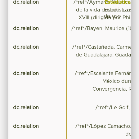
Estadísticas
dc.relation
/*ref*/Aymard. Maurice (19
Estadísticas
de la vida privada. La com
de uso
XVIII (dirigida por Phili
dc.relation
/*ref*/Bayen, Maurice (1978
dc.relation
/*ref*/Castañeda, Carmen (C
de Guadalajara, Guadalajar
dc.relation
/*ref*/Escalante Fernánde
México durante 
Convergencia, Revi
dc.relation
/*ref*/Le Golf, ja
dc.relation
/*ref*/López Camacho. Rat
de iM