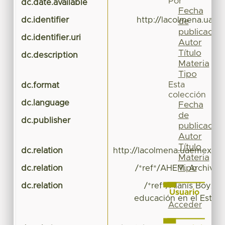
Por
dc.date.available
Fecha
dc.identifier
http://lacolmena.uae
de
publicación
dc.identifier.uri
Autor
Título
dc.description
Materia
Tipo
Esta
dc.format
colección
dc.language
Fecha
de
dc.publisher
publicación
Autor
Título
dc.relation
http://lacolmena.uaemex.mx
Materia
Tipo
dc.relation
/*ref*/AHEM. Archivo H
dc.relation
/*ref*/Alanís Boyzo.
Usuario
educación en el Estado
Acceder