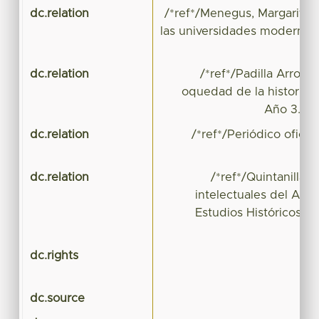
dc.relation
/*ref*/Menegus, Margarita y
las universidades modernas
dc.relation
/*ref*/Padilla Arroyo
oquedad de la historia",
Año 3. No
dc.relation
/*ref*/Periódico ofici
dc.relation
/*ref*/Quintanilla O
intelectuales del Aten
Estudios Históricos del
dc.rights
dc.source