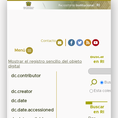
Contacto
Menú
Buscar
Mostrar el registro sencillo del objeto
en RI
digital
dc.contributor
Buscar 
Esta colecció
dc.creator
dc.date
Buscar
dc.date.accessioned
en RI