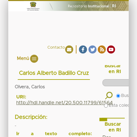
Contacto
Menú
Buscar
en RI
Carlos Alberto Badillo Cruz
Olvera, Carlos
Buscar 
URI:
http://hdl.handle.net/20.500.11799/61564
Esta colecció
Descripción:
Buscar
-
en RI
Ir a texto completo: