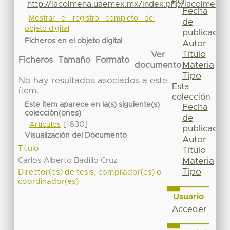
Por
http://lacolmena.uaemex.mx/index.php/lacolmena/
Fecha
Mostrar el registro completo del
de
objeto digital
publicación
Ficheros en el objeto digital
Autor
Título
Ver
Ficheros
Tamaño
Formato
Materia
documento
Tipo
No hay resultados asociados a este
Esta
ítem.
colección
Este ítem aparece en la(s) siguiente(s)
Fecha
colección(ones)
de
[1630]
Artículos
publicación
Visualización del Documento
Autor
Título
Título
Carlos Alberto Badillo Cruz
Materia
Tipo
Director(es) de tesis, compilador(es) o
coordinador(es)
Usuario
Acceder