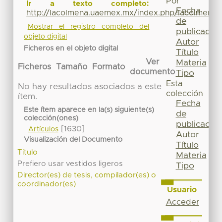
Por
Ir a texto completo:
Fecha
http://lacolmena.uaemex.mx/index.php/lacolmena/
de
Mostrar el registro completo del
publicación
objeto digital
Autor
Ficheros en el objeto digital
Título
Ver
Materia
Ficheros
Tamaño
Formato
documento
Tipo
Esta
No hay resultados asociados a este
colección
ítem.
Fecha
Este ítem aparece en la(s) siguiente(s)
de
colección(ones)
publicación
[1630]
Artículos
Autor
Visualización del Documento
Título
Título
Materia
Prefiero usar vestidos ligeros
Tipo
Director(es) de tesis, compilador(es) o
coordinador(es)
Usuario
Acceder