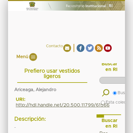
Contacto
Menú
Buscar
en RI
Prefiero usar vestidos
ligeros
Ariceaga, Alejandro
Buscar 
URI:
Esta colecció
http://hdl.handle.net/20.500.11799/61566
Descripción:
Buscar
en RI
-