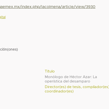
.uaemex.mx/index.php/lacolmena/article/view/3930
ital
cción(ones)
Título
Monólogo de Héctor Azar: La
operística del desamparo
Director(es) de tesis, compilador(es
coordinador(es)