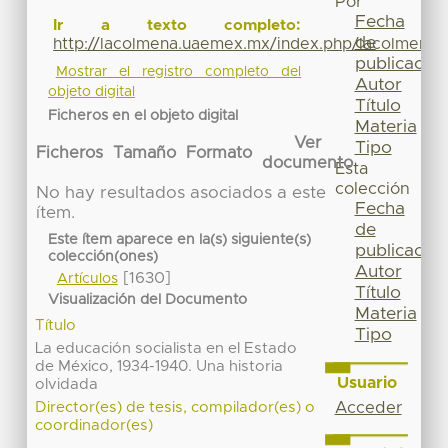
Por
Fecha
Ir a texto completo:
de
http://lacolmena.uaemex.mx/index.php/lacolmena/a
publicación
Mostrar el registro completo del
Autor
objeto digital
Título
Ficheros en el objeto digital
Materia
Ver
Tipo
Ficheros
Tamaño
Formato
documento
Esta
colección
No hay resultados asociados a este
Fecha
ítem.
de
Este ítem aparece en la(s) siguiente(s)
publicación
colección(ones)
Autor
[1630]
Artículos
Título
Visualización del Documento
Materia
Título
Tipo
La educación socialista en el Estado
de México, 1934-1940. Una historia
Usuario
olvidada
Acceder
Director(es) de tesis, compilador(es) o
coordinador(es)