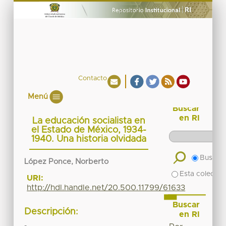
Contacto
Menú
Buscar
en RI
La educación socialista en
el Estado de México, 1934-
1940. Una historia olvidada
Buscar 
López Ponce, Norberto
Esta colecció
URI:
http://hdl.handle.net/20.500.11799/61633
Buscar
Descripción:
en RI
-