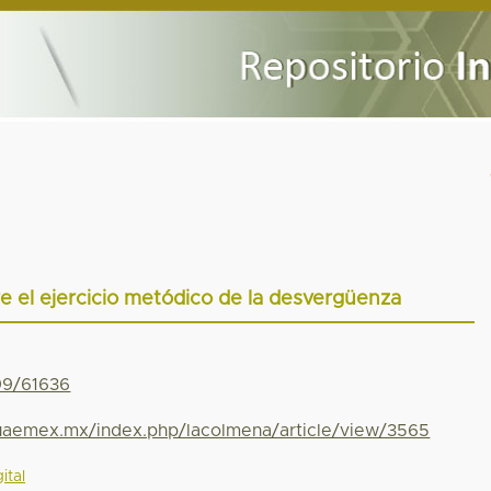
bre el ejercicio metódico de la desvergüenza
799/61636
.uaemex.mx/index.php/lacolmena/article/view/3565
ital