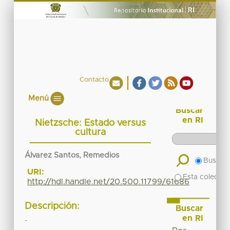
Contacto
Menú
Buscar
en RI
Nietzsche: Estado versus
cultura
Álvarez Santos, Remedios
Buscar 
URI:
Esta colecció
http://hdl.handle.net/20.500.11799/61686
Descripción:
Buscar
en RI
-