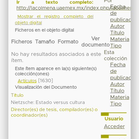
Por
Ir a texto completo:
Fecha
http://lacolmena.uaemex.mx/index.php/lacolmena/
de
Mostrar el registro completo del
publicación
objeto digital
Autor
Ficheros en el objeto digital
Título
Ver
Materia
Ficheros
Tamaño
Formato
documento
Tipo
Esta
No hay resultados asociados a este
colección
ítem.
Fecha
Este ítem aparece en la(s) siguiente(s)
de
colección(ones)
publicación
[1630]
Artículos
Autor
Visualización del Documento
Título
Título
Materia
Nietzsche: Estado versus cultura
Tipo
Director(es) de tesis, compilador(es) o
coordinador(es)
Usuario
Acceder