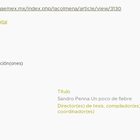
.uaemex.mx/index.php/lacolmena/article/view/3130
ital
cción(ones)
Título
Sandro Penna Un poco de fiebre
Director(es) de tesis, compilador(es
coordinador(es)